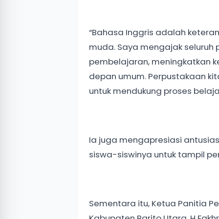
“Bahasa Inggris adalah ketera
muda. Saya mengajak seluruh p
pembelajaran, meningkatkan k
depan umum. Perpustakaan kita 
untuk mendukung proses belajar 
Ia juga mengapresiasi antusi
siswa-siswinya untuk tampil per
Sementara itu, Ketua Panitia P
Kabupaten Barito Utara, H Fakh