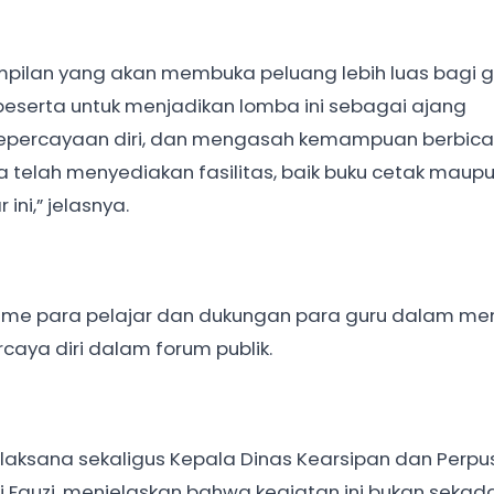
mpilan yang akan membuka peluang lebih luas bagi g
eserta untuk menjadikan lomba ini sebagai ajang
epercayaan diri, dan mengasah kemampuan berbica
telah menyediakan fasilitas, baik buku cetak maupun
ini,” jelasnya.
asme para pelajar dan dukungan para guru dalam m
caya diri dalam forum publik.
elaksana sekaligus Kepala Dinas Kearsipan dan Perp
ri Fauzi, menjelaskan bahwa kegiatan ini bukan sekad