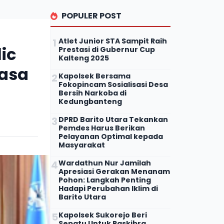
POPULER POST
Atlet Junior STA Sampit Raih
ic
Prestasi di Gubernur Cup
Kalteng 2025
hasa
Kapolsek Bersama
Fokopincam Sosialisasi Desa
Bersih Narkoba di
Kedungbanteng
DPRD Barito Utara Tekankan
Pemdes Harus Berikan
Pelayanan Optimal kepada
Masyarakat
Wardathun Nur Jamilah
Apresiasi Gerakan Menanam
Pohon: Langkah Penting
Hadapi Perubahan Iklim di
Barito Utara
Kapolsek Sukorejo Beri
Sepatu Untuk Paskibra