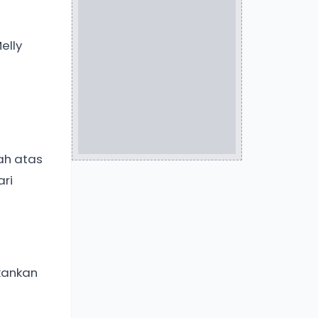
elly
ah atas
ari
kankan