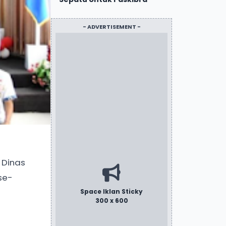
- ADVERTISEMENT -
 Dinas
se-
Space Iklan Sticky
300 x 600