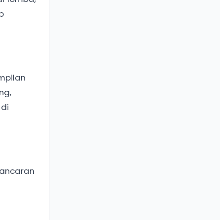
p
mpilan
ng,
 di
lancaran