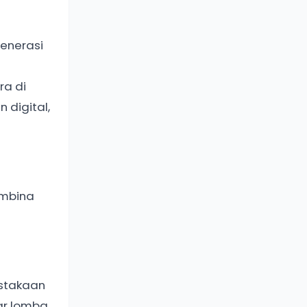
enerasi
ra di
 digital,
embina
ustakaan
ar lomba,