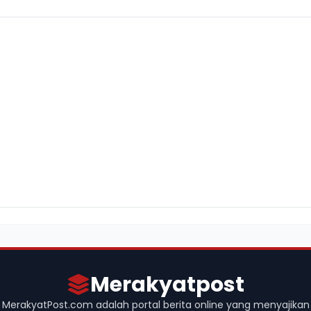
Merakyatpost
MerakyatPost.com adalah portal berita online yang menyajikan