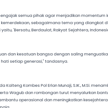
mengajak semua pihak agar menjadikan momentum i
 kemerdekaan, sebagaimana tema yang diangkat di
aitu, 'Bersatu, Berdaulat, Rakyat Sejahtera, Indonesia
atuan dan kesatuan bangsa dengan saling menguatk
hati setiap generasi," tandasnya.
a Kalteng Kombes Pol Erlan Munaji, S.IK., M.Si. mena
serta Wagub dan rombongan turut menyalurkan bantu
embantu operasional dan meningkatkan kesejahter
maja.