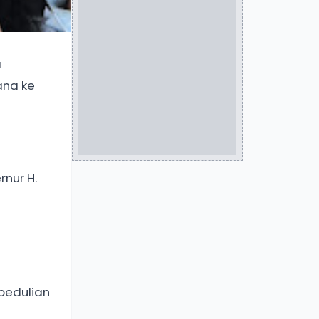
a
ana ke
rnur H.
pedulian