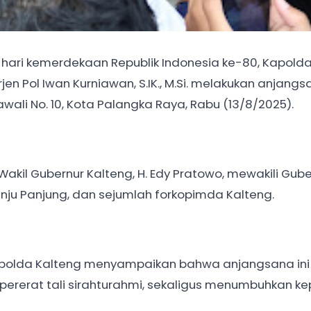
hari kemerdekaan Republik Indonesia ke-80, Kapold
jen Pol Iwan Kurniawan, S.IK., M.Si. melakukan anjangs
jawali No. 10, Kota Palangka Raya, Rabu (13/8/2025).
akil Gubernur Kalteng, H. Edy Pratowo, mewakili Gube
nju Panjung, dan sejumlah forkopimda Kalteng.
polda Kalteng menyampaikan bahwa anjangsana ini
erat tali sirahturahmi, sekaligus menumbuhkan ke