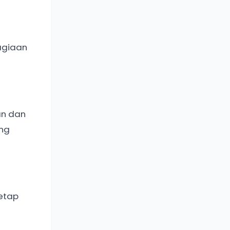
hagiaan
an dan
ang
tetap