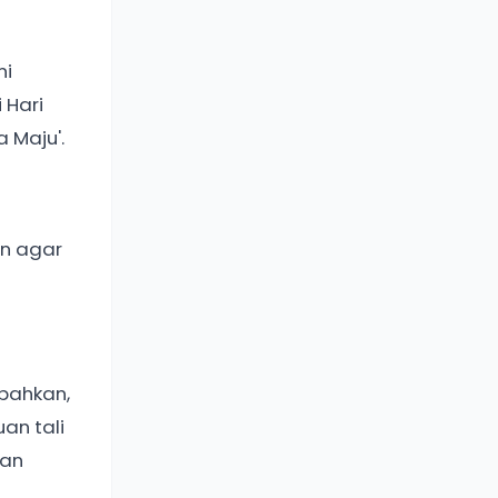
ni
 Hari
 Maju'.
an agar
mbahkan,
an tali
aan