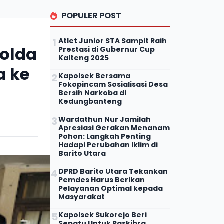
POPULER POST
Atlet Junior STA Sampit Raih
polda
Prestasi di Gubernur Cup
Kalteng 2025
a ke
Kapolsek Bersama
Fokopincam Sosialisasi Desa
Bersih Narkoba di
Kedungbanteng
Wardathun Nur Jamilah
Apresiasi Gerakan Menanam
Pohon: Langkah Penting
Hadapi Perubahan Iklim di
Barito Utara
DPRD Barito Utara Tekankan
Pemdes Harus Berikan
Pelayanan Optimal kepada
Masyarakat
Kapolsek Sukorejo Beri
Sepatu Untuk Paskibra