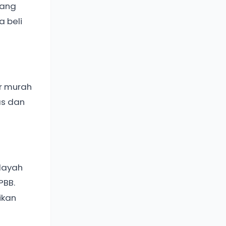
yang
 beli
r murah
as dan
layah
PBB.
ikan