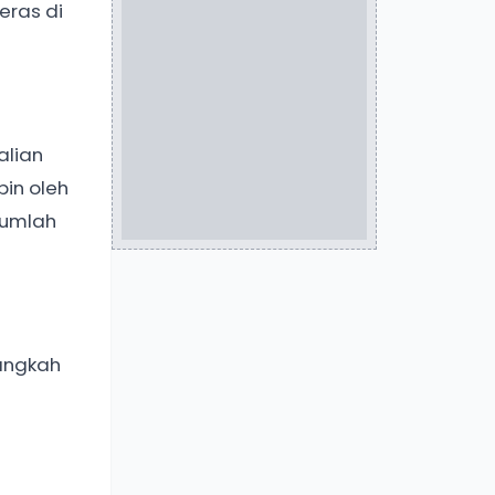
eras di
alian
pin oleh
jumlah
angkah