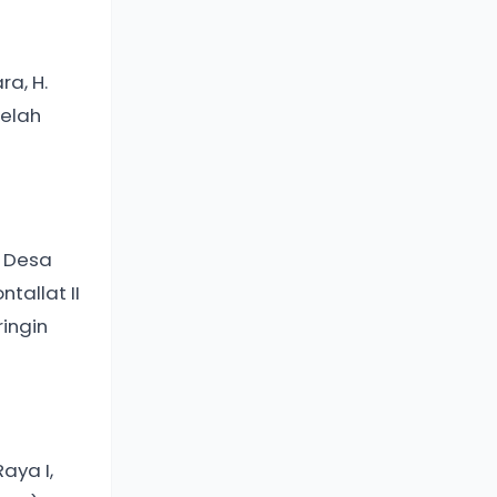
a, H.
elah
i Desa
tallat II
ingin
aya I,