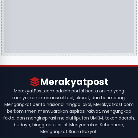
Merakyatpost
MerakyatPost.com adalah portal berita online yang
menyajikan informasi aktual, akurat, dan berimbang.
Mengangkat berita nasional hingga lokal, MerakyatPost.com
berkomitmen menyuarakan aspirasi rakyat, mengungkap
fakta, dan menginspirasi melalui liputan UMKM, tokoh daerah,
budaya, hingga isu sosial. Menyuarakan Kebenaran,
Mengangkat Suara Rakyat.