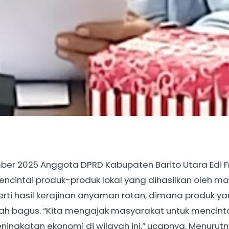
er 2025 Anggota DPRD Kabupaten Barito Utara Edi Fr
cintai produk-produk lokal yang dihasilkan oleh m
perti hasil kerajinan anyaman rotan, dimana produk y
dah bagus. “Kita mengajak masyarakat untuk mencint
peningkatan ekonomi di wilayah ini,” ucapnya. Menurutn