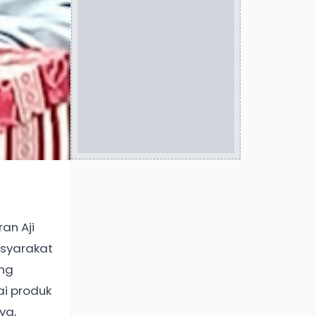
an Aji
asyarakat
ang
ai produk
ya,