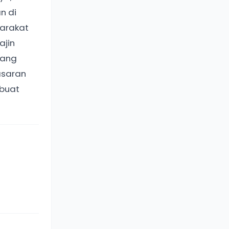
n di
yarakat
ajin
yang
asaran
mbuat