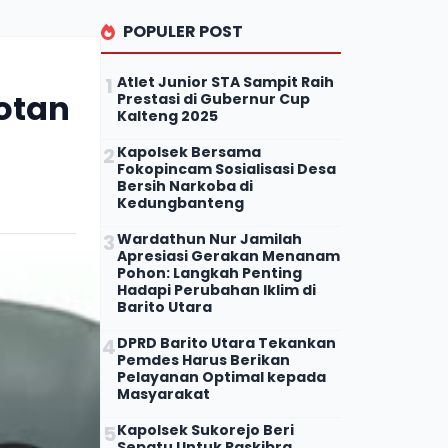
POPULER POST
Atlet Junior STA Sampit Raih
Rotan
Prestasi di Gubernur Cup
Kalteng 2025
Kapolsek Bersama
Fokopincam Sosialisasi Desa
Bersih Narkoba di
Kedungbanteng
Wardathun Nur Jamilah
Apresiasi Gerakan Menanam
Pohon: Langkah Penting
Hadapi Perubahan Iklim di
Barito Utara
DPRD Barito Utara Tekankan
Pemdes Harus Berikan
Pelayanan Optimal kepada
Masyarakat
Kapolsek Sukorejo Beri
Sepatu Untuk Paskibra