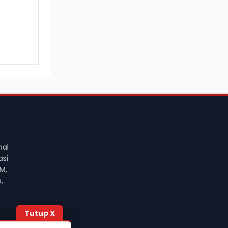
nal
asi
M,
,
Tutup X