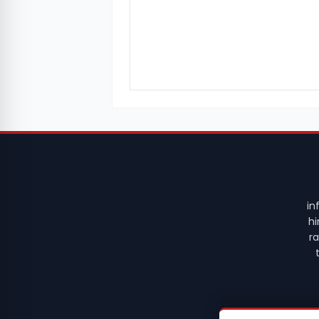
in
hi
r