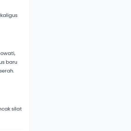
ekaligus
owati,
us baru
aerah.
ak silat