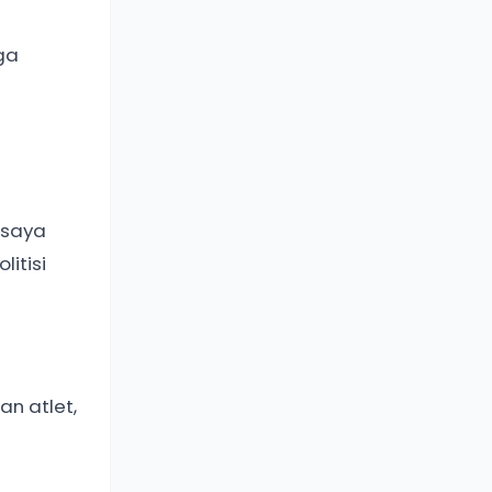
ga
 saya
itisi
n atlet,