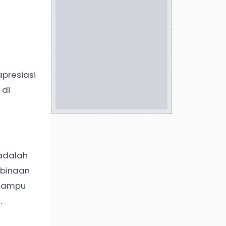
presiasi
 di
 adalah
mbinaan
 mampu
.