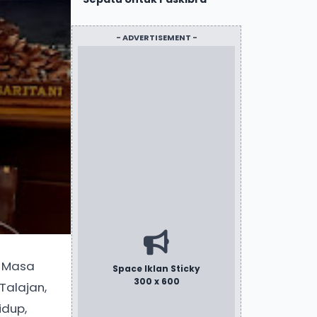
- ADVERTISEMENT -
a Masa
Space Iklan Sticky
300 x 600
Talajan,
idup,