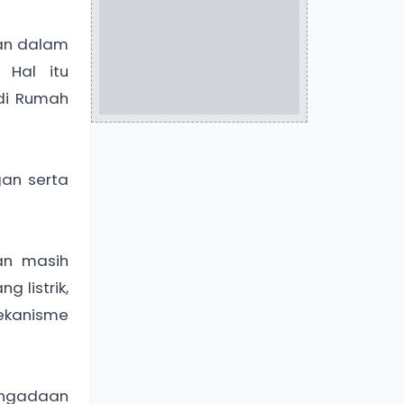
an dalam
 Hal itu
di Rumah
gan serta
an masih
 listrik,
ekanisme
pengadaan