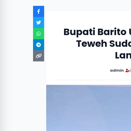
Bupati Barito
Teweh Suda
La
admin
|