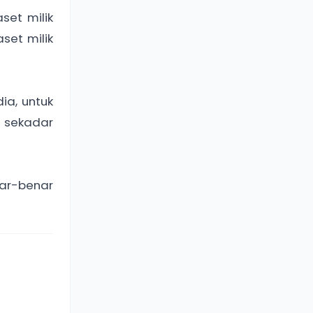
set milik
aset milik
ia, untuk
 sekadar
nar-benar