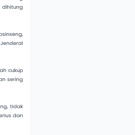
 dihitung
osinseng,
Jenderal
dah cukup
an sering
ng, tidak
erius dan