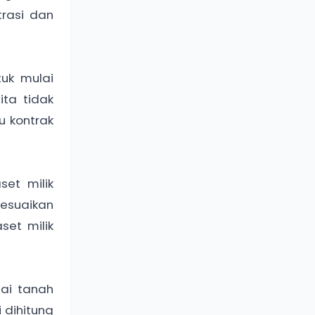
trasi dan
uk mulai
ita tidak
u kontrak
et milik
esuaikan
set milik
lai tanah
 dihitung