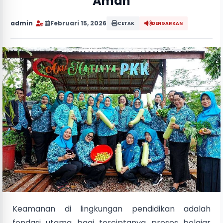
Aman
admin
|
Februari 15, 2026
CETAK
DENGARKAN
Keamanan di lingkungan pendidikan adalah
fondasi utama bagi terciptanya proses belajar