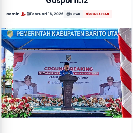
“Gaspol 11.12"
admin
|
Februari 18, 2026
CETAK
DENGARKAN