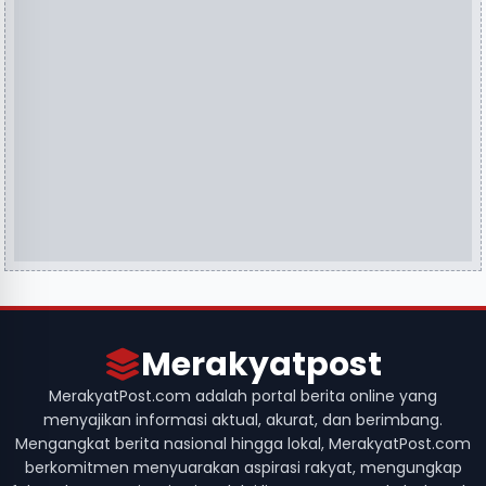
Merakyatpost
MerakyatPost.com adalah portal berita online yang
menyajikan informasi aktual, akurat, dan berimbang.
Mengangkat berita nasional hingga lokal, MerakyatPost.com
berkomitmen menyuarakan aspirasi rakyat, mengungkap