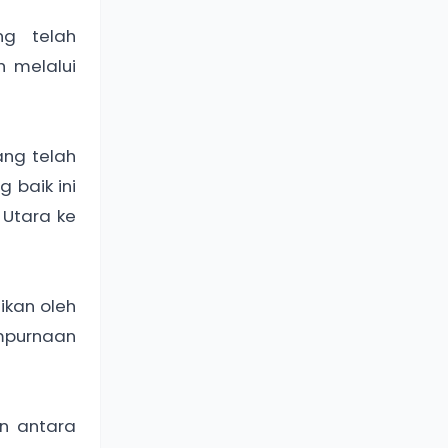
ng telah
 melalui
ang telah
 baik ini
Utara ke
kan oleh
mpurnaan
n antara