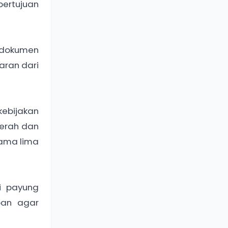
bertujuan
 dokumen
aran dari
ebijakan
erah dan
lama lima
i payung
pan agar