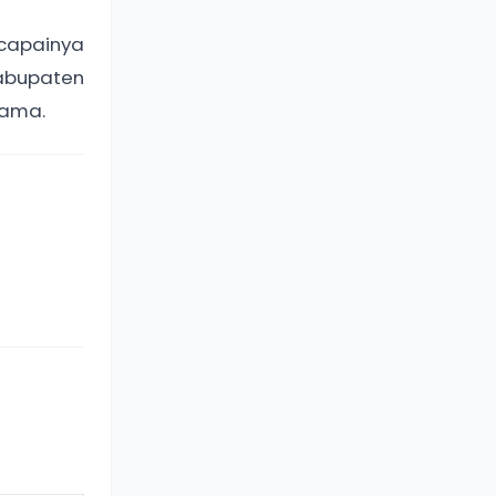
capainya
abupaten
sama.