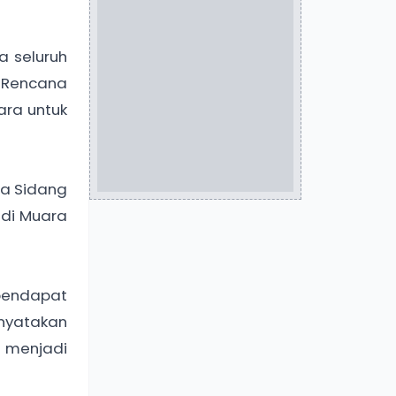
a seluruh
 Rencana
ra untuk
sa Sidang
 di Muara
 pendapat
nyatakan
n menjadi