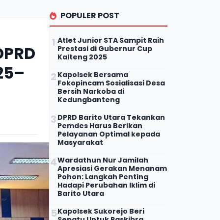
POPULER POST
Atlet Junior STA Sampit Raih
 DPRD
Prestasi di Gubernur Cup
Kalteng 2025
25–
Kapolsek Bersama
Fokopincam Sosialisasi Desa
Bersih Narkoba di
Kedungbanteng
DPRD Barito Utara Tekankan
Pemdes Harus Berikan
Pelayanan Optimal kepada
Masyarakat
Wardathun Nur Jamilah
Apresiasi Gerakan Menanam
Pohon: Langkah Penting
Hadapi Perubahan Iklim di
Barito Utara
Kapolsek Sukorejo Beri
Sepatu Untuk Paskibra