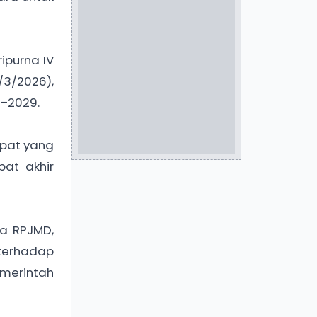
ipurna IV
/3/2026),
–2029.
pat yang
at akhir
a RPJMD,
terhadap
merintah