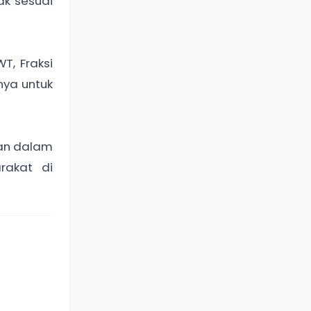
ak sesuai
T, Fraksi
ya untuk
an dalam
rakat di