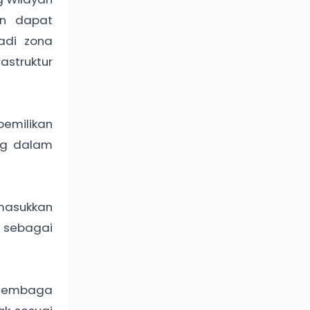
an dapat
adi zona
astruktur
pemilikan
ang dalam
masukkan
 sebagai
t lembaga