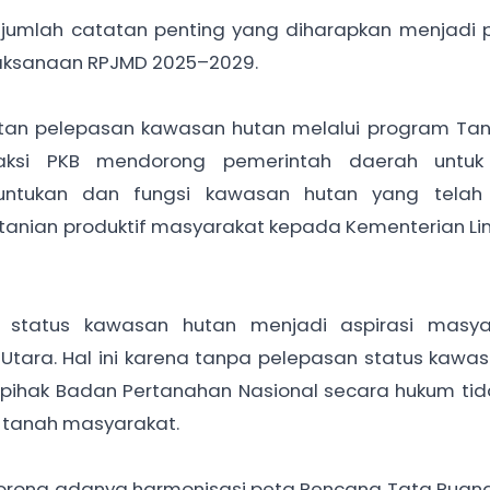
ejumlah catatan penting yang diharapkan menjadi 
aksanaan RPJMD 2025–2029.
atan pelepasan kawasan hutan melalui program Ta
raksi PKB mendorong pemerintah daerah untuk 
untukan dan fungsi kawasan hutan yang telah
anian produktif masyarakat kepada Kementerian L
n status kawasan hutan menjadi aspirasi masya
Utara. Hal ini karena tanpa pelepasan status kawa
, pihak Badan Pertanahan Nasional secara hukum ti
s tanah masyarakat.
endorong adanya harmonisasi peta Rencana Tata Ruan