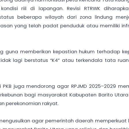
ondisi riil di lapangan. Revisi RTRWK diharapk
atus beberapa wilayah dari zona lindung menj
san yang telah padat penduduk atau memiliki infr
ting guna memberikan kepastian hukum terhadap ke
idak lagi berstatus “K4” atau terkendala tata ru
ksi PKB juga mendorong agar RPJMD 2025–2029 me
rkebunan bagi masyarakat Kabupaten Barito Utara
an perekonomian rakyat.
juga mengusulkan agar pemerintah daerah memperkua