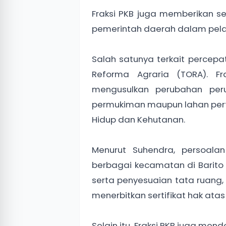
Fraksi PKB juga memberikan s
pemerintah daerah dalam pel
Salah satunya terkait percep
Reforma Agraria (TORA). F
mengusulkan perubahan per
permukiman maupun lahan pert
Hidup dan Kehutanan.
Menurut Suhendra, persoala
berbagai kecamatan di Barito 
serta penyesuaian tata ruang
menerbitkan sertifikat hak ata
Selain itu, Fraksi PKB juga m