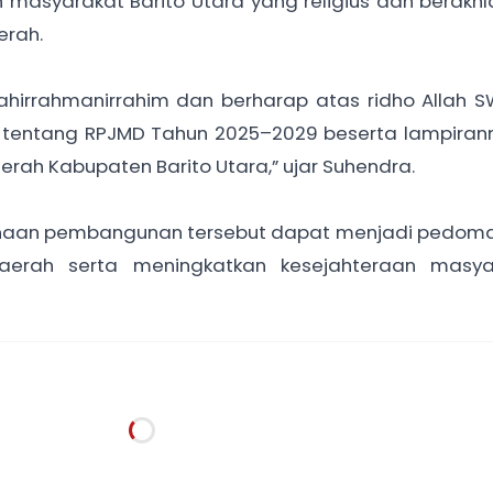
syarakat Barito Utara yang religius dan berakhl
erah.
hirrahmanirrahim dan berharap atas ridho Allah SW
tentang RPJMD Tahun 2025–2029 beserta lampirann
rah Kabupaten Barito Utara,” ujar Suhendra.
anaan pembangunan tersebut dapat menjadi pedom
rah serta meningkatkan kesejahteraan masya