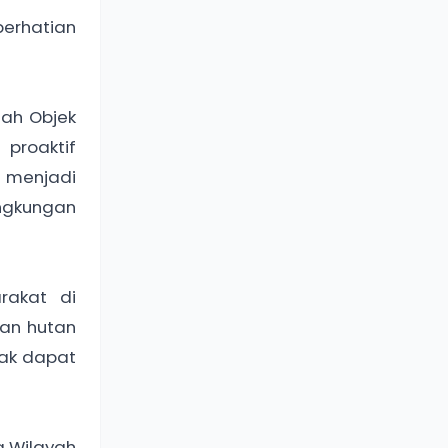
perhatian
nah Objek
proaktif
 menjadi
ingkungan
rakat di
san hutan
dak dapat
g Wilayah