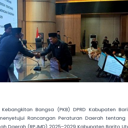
i Kebangkitan Bangsa (PKB) DPRD Kabupaten Bari
enyetujui Rancangan Peraturan Daerah tentang
 Daerah (RPJMD) 2025–2029 Kabupaten Barito Uta