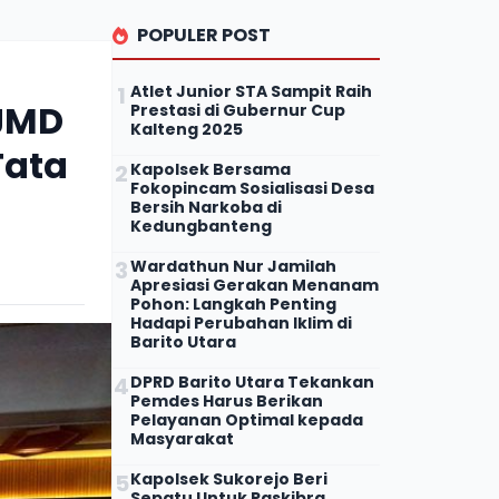
POPULER POST
Atlet Junior STA Sampit Raih
PJMD
Prestasi di Gubernur Cup
Kalteng 2025
Tata
Kapolsek Bersama
Fokopincam Sosialisasi Desa
Bersih Narkoba di
Kedungbanteng
Wardathun Nur Jamilah
Apresiasi Gerakan Menanam
Pohon: Langkah Penting
Hadapi Perubahan Iklim di
Barito Utara
DPRD Barito Utara Tekankan
Pemdes Harus Berikan
Pelayanan Optimal kepada
Masyarakat
Kapolsek Sukorejo Beri
Sepatu Untuk Paskibra