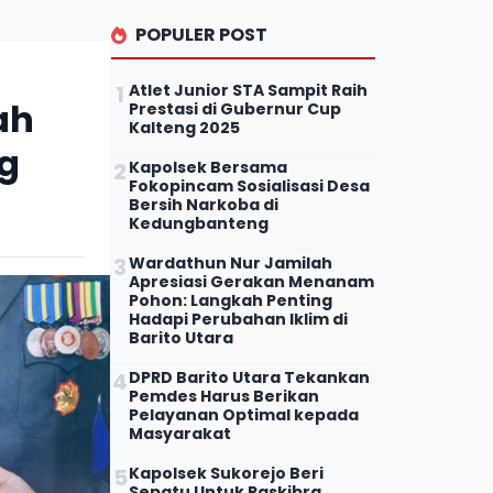
POPULER POST
Atlet Junior STA Sampit Raih
ah
Prestasi di Gubernur Cup
Kalteng 2025
g
Kapolsek Bersama
Fokopincam Sosialisasi Desa
Bersih Narkoba di
Kedungbanteng
Wardathun Nur Jamilah
Apresiasi Gerakan Menanam
Pohon: Langkah Penting
Hadapi Perubahan Iklim di
Barito Utara
DPRD Barito Utara Tekankan
Pemdes Harus Berikan
Pelayanan Optimal kepada
Masyarakat
Kapolsek Sukorejo Beri
Sepatu Untuk Paskibra