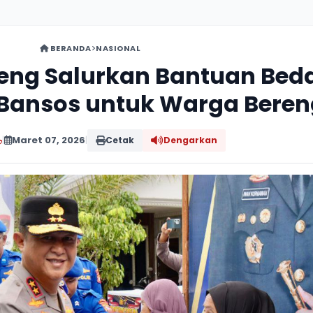
BERANDA
NASIONAL
teng Salurkan Bantuan Bed
Bansos untuk Warga Beren
|
Maret 07, 2026
|
Cetak
Dengarkan