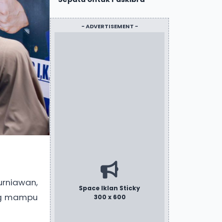
- ADVERTISEMENT -
urniawan,
Space Iklan Sticky
ng mampu
300 x 600