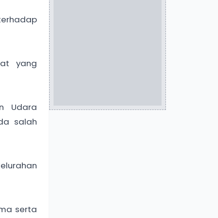
terhadap
kat yang
an Udara
da salah
elurahan
ma serta