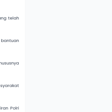
ang telah
n bantuan
hususnya
syarakat
ran Polri