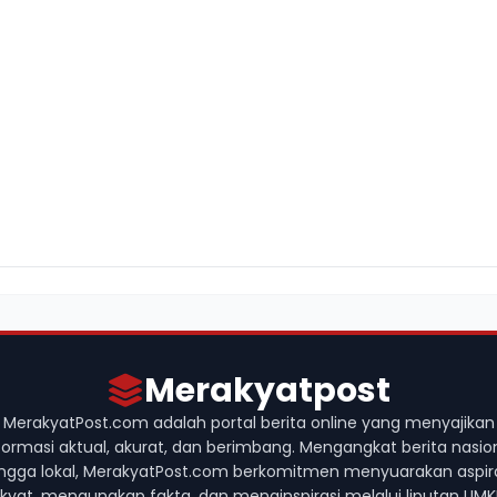
Merakyatpost
MerakyatPost.com adalah portal berita online yang menyajikan
formasi aktual, akurat, dan berimbang. Mengangkat berita nasio
ngga lokal, MerakyatPost.com berkomitmen menyuarakan aspir
akyat, mengungkap fakta, dan menginspirasi melalui liputan UMK