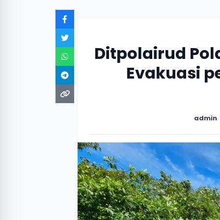
‎Ditpolairud Po
Evakuasi p
admin