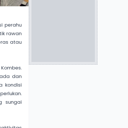
si perahu
tik rawan
eras atau
ng Kombes.
spada dan
 kondisi
erlukan.
g sungai
aktivitas