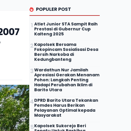
POPULER POST
Atlet Junior STA Sampit Raih
 2007
Prestasi di Gubernur Cup
Kalteng 2025
r
Kapolsek Bersama
Fokopincam Sosialisasi Desa
Bersih Narkoba di
Kedungbanteng
Wardathun Nur Jamilah
Apresiasi Gerakan Menanam
Pohon: Langkah Penting
Hadapi Perubahan Iklim di
Barito Utara
DPRD Barito Utara Tekankan
Pemdes Harus Berikan
Pelayanan Optimal kepada
Masyarakat
Kapolsek Sukorejo Beri
Sepatu Untuk Paskibra