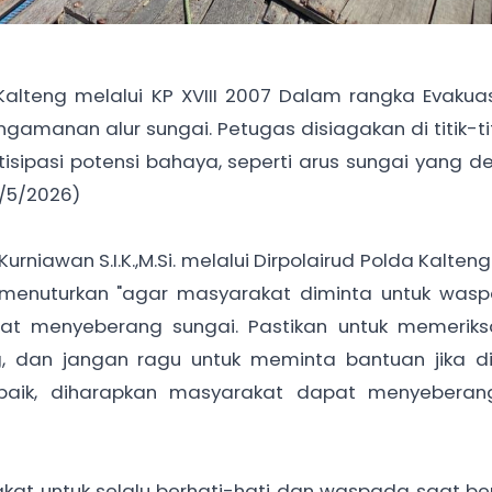
Kalteng melalui KP XVIII 2007 Dalam rangka Evakua
gamanan alur sungai. Petugas disiagakan di titik-ti
ipasi potensi bahaya, seperti arus sungai yang d
/5/2026)
 Kurniawan S.I.K.,M.Si. melalui Dirpolairud Polda Kalte
M.H., menuturkan "agar masyarakat diminta untuk wa
at menyeberang sungai. Pastikan untuk memeriksa
 dan jangan ragu untuk meminta bantuan jika dip
ik, diharapkan masyarakat dapat menyeberan
kat untuk selalu berhati-hati dan waspada saat ber