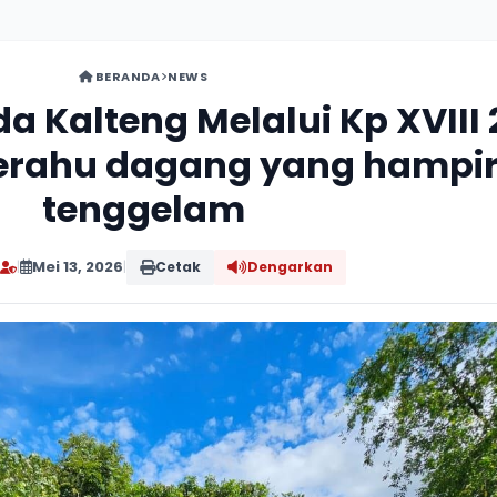
BERANDA
NEWS
lda Kalteng Melalui Kp XVIII
erahu dagang yang hampi
tenggelam
|
Mei 13, 2026
|
Cetak
Dengarkan