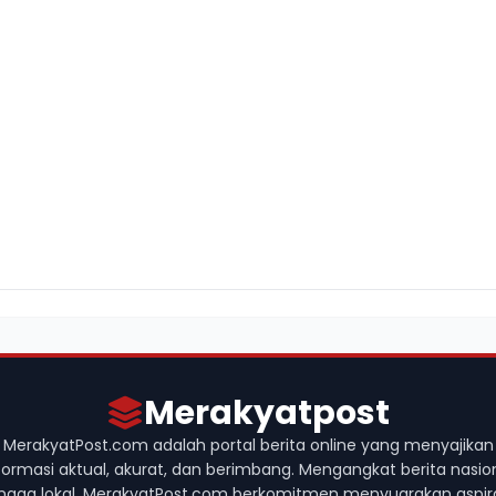
Merakyatpost
MerakyatPost.com adalah portal berita online yang menyajikan
formasi aktual, akurat, dan berimbang. Mengangkat berita nasio
ngga lokal, MerakyatPost.com berkomitmen menyuarakan aspir