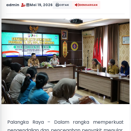
admin
|
Mei 19, 2026
CETAK
DENGARKAN
Palangka Raya – Dalam rangka memperkuat
pengendalian dan pencegahan penyakit menular,