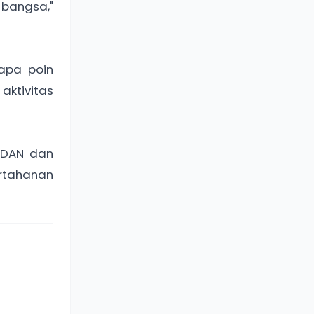
 bangsa,"
apa poin
ktivitas
GDAN dan
rtahanan