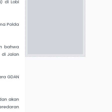
 di Lobi
ma Polda
an bahwa
di Jalan
tara GDAN
 dan akan
eredaran