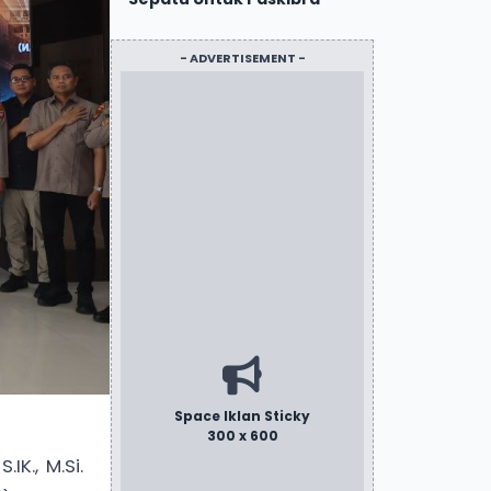
- ADVERTISEMENT -
Space Iklan Sticky
300 x 600
K., M.Si.