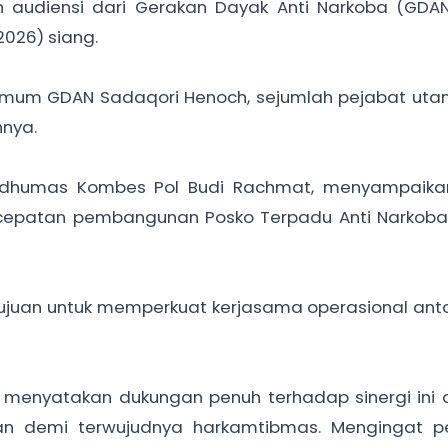
audiensi dari Gerakan Dayak Anti Narkoba (GDAN)
2026) siang.
 Umum GDAN Sadaqori Henoch, sejumlah pejabat uta
nnya.
bidhumas Kombes Pol Budi Rachmat, menyampaik
epatan pembangunan Posko Terpadu Anti Narkoba 
bertujuan untuk memperkuat kerjasama operasional an
g menyatakan dukungan penuh terhadap sinergi ini
n demi terwujudnya harkamtibmas. Mengingat p