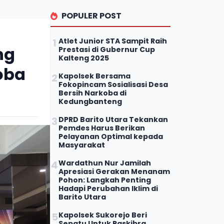
POPULER POST
Atlet Junior STA Sampit Raih
ng
Prestasi di Gubernur Cup
Kalteng 2025
oba
Kapolsek Bersama
Fokopincam Sosialisasi Desa
Bersih Narkoba di
Kedungbanteng
DPRD Barito Utara Tekankan
Pemdes Harus Berikan
Pelayanan Optimal kepada
Masyarakat
Wardathun Nur Jamilah
Apresiasi Gerakan Menanam
Pohon: Langkah Penting
Hadapi Perubahan Iklim di
Barito Utara
Kapolsek Sukorejo Beri
Sepatu Untuk Paskibra