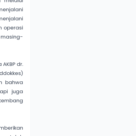
 melalui
enjalani
enjalani
n operasi
 masing-
 AKBP dr.
iddokkes)
kan bahwa
api juga
 kembang
mberikan