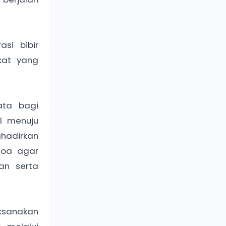
si bibir
kat yang
ata bagi
l menuju
ghadirkan
doa agar
an serta
aksanakan