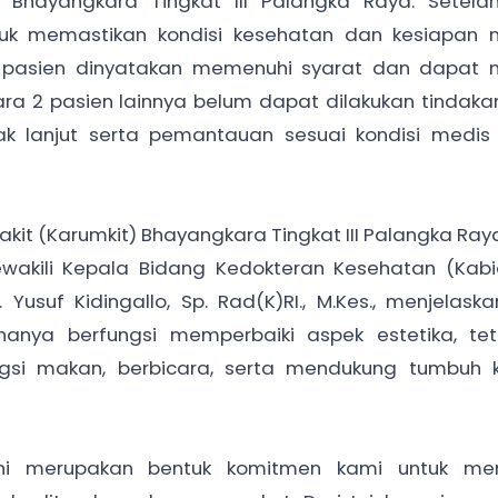
Bhayangkara Tingkat III Palangka Raya. Setelah
uk memastikan kondisi kesehatan dan kesiapan m
5 pasien dinyatakan memenuhi syarat dan dapat m
ara 2 pasien lainnya belum dapat dilakukan tindaka
k lanjut serta pemantauan sesuai kondisi medis
kit (Karumkit) Bhayangkara Tingkat III Palangka Raya
mewakili Kepala Bidang Kedokteran Kesehatan (Kab
Yusuf Kidingallo, Sp. Rad(K)RI., M.Kes., menjelas
 hanya berfungsi memperbaiki aspek estetika, tet
gsi makan, berbicara, serta mendukung tumbuh
 ini merupakan bentuk komitmen kami untuk me