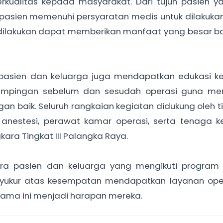
kualitas kepada masyarakat. Dari tujuh pasien y
a pasien memenuhi persyaratan medis untuk dilakukan
 dilakukan dapat memberikan manfaat yang besar b
a pasien dan keluarga juga mendapatkan edukasi k
ndampingan sebelum dan sesudah operasi guna me
an baik. Seluruh rangkaian kegiatan didukung oleh t
r anestesi, perawat kamar operasi, serta tenaga 
ara Tingkat III Palangka Raya.
ara pasien dan keluarga yang mengikuti program 
ukur atas kesempatan mendapatkan layanan opera
lama ini menjadi harapan mereka.