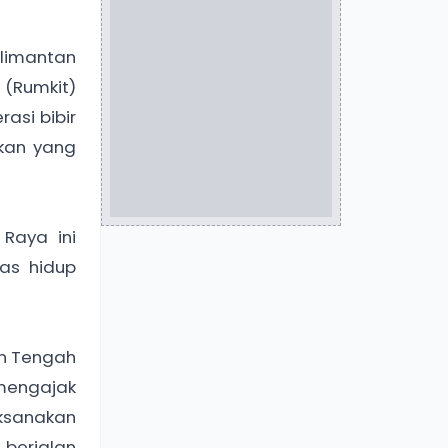
limantan
(Rumkit)
asi bibir
kan yang
Raya ini
as hidup
an Tengah
 mengajak
aksanakan
 berjalan