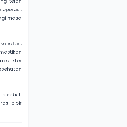
ang telah
 operasi.
agi masa
esehatan,
mastikan
im dokter
kesehatan
tersebut.
si bibir