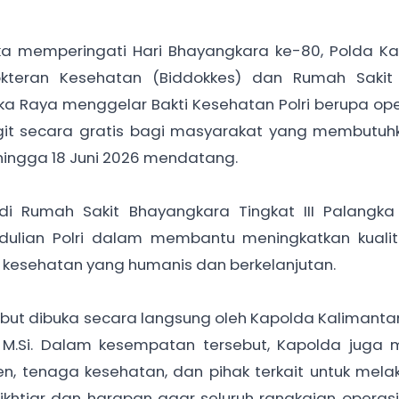
a memperingati Hari Bhayangkara ke-80, Polda Ka
kteran Kesehatan (Biddokkes) dan Rumah Sakit 
ka Raya menggelar Bakti Kesehatan Polri berupa oper
ngit secara gratis bagi masyarakat yang membutuh
hingga 18 Juni 2026 mendatang.
di Rumah Sakit Bhayangkara Tingkat III Palangka 
ulian Polri dalam membantu meningkatkan kualit
 kesehatan yang humanis dan berkelanjutan.
ebut dibuka secara langsung oleh Kapolda Kalimant
.K., M.Si. Dalam kesempatan tersebut, Kapolda juga
ien, tenaga kesehatan, dan pihak terkait untuk mel
khtiar dan harapan agar seluruh rangkaian operasi