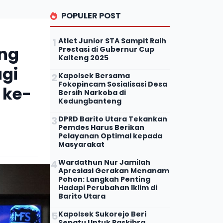
POPULER POST
Atlet Junior STA Sampit Raih
eng
Prestasi di Gubernur Cup
Kalteng 2025
gi
Kapolsek Bersama
Fokopincam Sosialisasi Desa
 ke-
Bersih Narkoba di
Kedungbanteng
DPRD Barito Utara Tekankan
Pemdes Harus Berikan
Pelayanan Optimal kepada
Masyarakat
Wardathun Nur Jamilah
Apresiasi Gerakan Menanam
Pohon: Langkah Penting
Hadapi Perubahan Iklim di
Barito Utara
Kapolsek Sukorejo Beri
Sepatu Untuk Paskibra