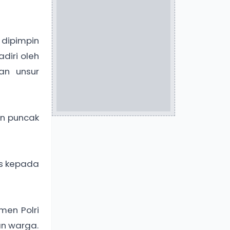
 dipimpin
diri oleh
an unsur
an puncak
is kepada
men Polri
an warga.