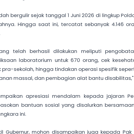
h bergulir sejak tanggal 1 Juni 2026 di lingkup Pold
ahnya. Hingga saat ini, tercatat sebanyak 4.146 or
.
ang telah berhasil dilakukan meliputi pengoba
iksaan laboratorium untuk 670 orang, cek kesehat
pra-sekolah, hingga tindakan operasi spesifik sepert
hitanan massal, dan pembagian alat bantu disabilitas,"
nyampaikan apresiasi mendalam kepada jajaran Pe
 pasokan bantuan sosial yang disalurkan bersamaa
gkara ini.
kil Gubernur, mohon disampaikan juga kepada Pak 