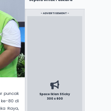
- ADVERTISEMENT -
ar puncak
Space Iklan Sticky
300 x 600
 ke-80 di
gka Raya,