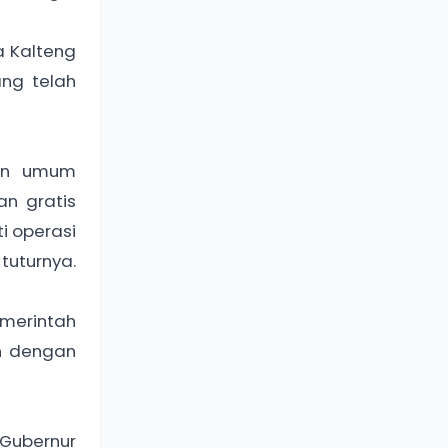
a Kalteng
ang telah
tan umum
an gratis
i operasi
 tuturnya.
merintah
n dengan
Gubernur