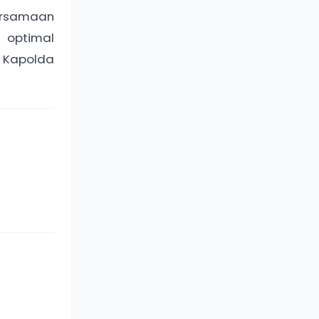
ersamaan
a optimal
 Kapolda