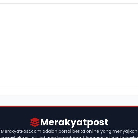
Merakyatpost
MerakyatPost.com adalah portal berita online yang menyajikan