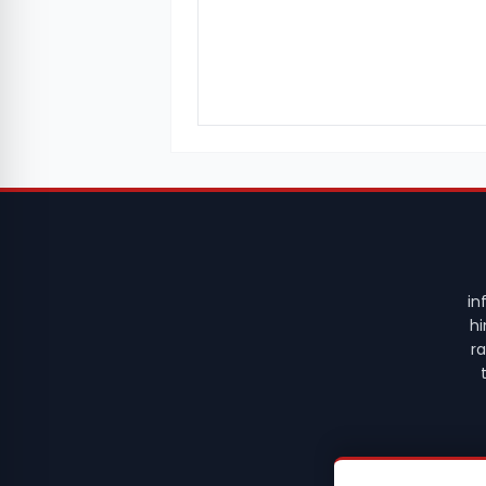
in
hi
r