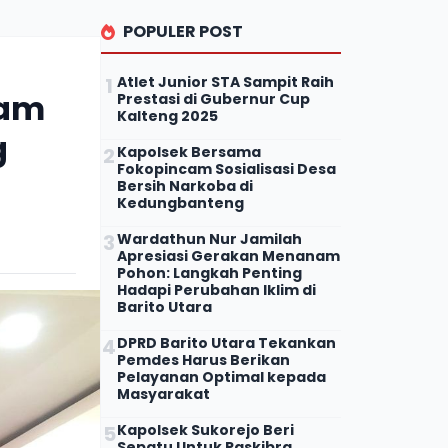
POPULER POST
Atlet Junior STA Sampit Raih
yam
Prestasi di Gubernur Cup
Kalteng 2025
g
Kapolsek Bersama
Fokopincam Sosialisasi Desa
Bersih Narkoba di
Kedungbanteng
Wardathun Nur Jamilah
Apresiasi Gerakan Menanam
Pohon: Langkah Penting
Hadapi Perubahan Iklim di
Barito Utara
DPRD Barito Utara Tekankan
Pemdes Harus Berikan
Pelayanan Optimal kepada
Masyarakat
Kapolsek Sukorejo Beri
Sepatu Untuk Paskibra