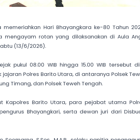
 memeriahkan Hari Bhayangkara ke-80 Tahun 2026
ba mengayam rotan yang dilaksanakan di Aula An
Sabtu (13/6/2026).
jak pukul 08.00 WIB hingga 15.00 WIB tersebut dii
 jajaran Polres Barito Utara, di antaranya Polsek Tew
unung Timang, dan Polsek Teweh Tengah.
t Kapolres Barito Utara, para pejabat utama Polr
 pengurus Bhayangkari, serta dewan juri dari Disb
 Soemarna, S.Sos., M.A.P., selaku panitia penangg