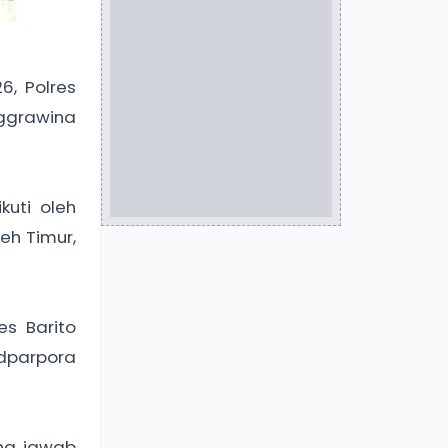
, Polres
ggrawina
kuti oleh
eh Timur,
es Barito
udparpora
ung jawab