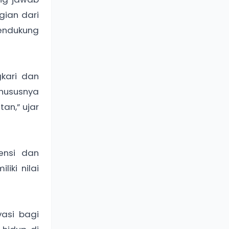
ian dari
endukung
gkari dan
khususnya
an,” ujar
ensi dan
iki nilai
vasi bagi