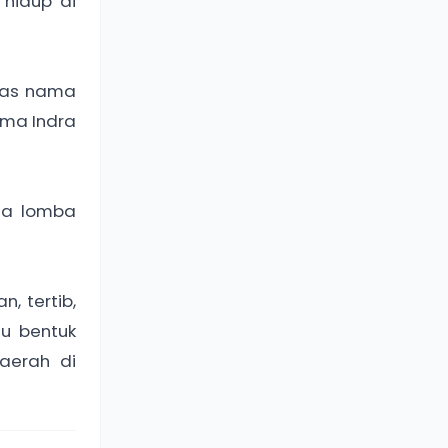
hidup di
atas nama
nama Indra
da lomba
, tertib,
tu bentuk
aerah di