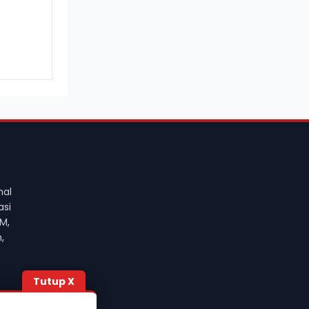
nal
asi
M,
,
Tutup X