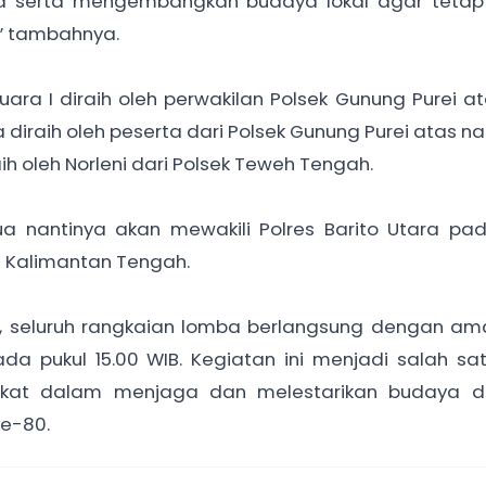
a serta mengembangkan budaya lokal agar tetap 
” tambahnya.
ara I diraih oleh perwakilan Polsek Gunung Purei 
ga diraih oleh peserta dari Polsek Gunung Purei atas 
aih oleh Norleni dari Polsek Teweh Tengah.
a nantinya akan mewakili Polres Barito Utara pa
 Kalimantan Tengah.
 seluruh rangkaian lomba berlangsung dengan aman
da pukul 15.00 WIB. Kegiatan ini menjadi salah sa
rakat dalam menjaga dan melestarikan budaya d
e-80.