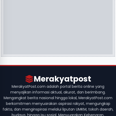
Merakyatpost
MerakyatPost.com adalah portal berita online yang
menyajikan informasi aktual, akurat, dan berimbang.
Mengangkat berita nasional hingga lokal, MerakyatPost.com
berkomitmen menyuarakan aspirasi rakyat, mengungkap
fakta, dan menginspirasi melalui liputan UMKM, tokoh daerah,
budaya, hingga isu sosial. Menyuarakan Kebenaran,