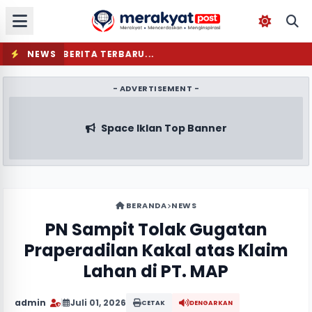
NEWS
MEMUAT BERITA TERBARU...
- ADVERTISEMENT -
Space Iklan Top Banner
BERANDA
NEWS
PN Sampit Tolak Gugatan
Praperadilan Kakal atas Klaim
Lahan di PT. MAP
admin
|
Juli 01, 2026
CETAK
DENGARKAN